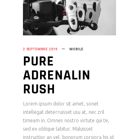
2 SEPTEMBRE 2019
MOBILE
PURE
ADRENALIN
RUSH
Lorem ipsum dolor sit amet, sonet
intellegat deterruisset usu at, nec zril
timeam in. Omnes nostro virtute qui te,
sed ex oblique labitur. Maluisset
instructior an vel, bonorum corpora his id,