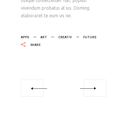
tibique consectetuer has, populo
vivendum probatus at ius. Doming
elaboraret te eum vis ne.
APPS
ART
CREATIV
FUTURE
SHARE