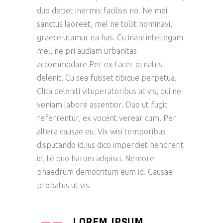
duo debet inermis facilisis no. Ne mei
sanctus laoreet, mel ne tollit nominavi,
graece utamur ea has. Cu inani intellegam
mel, ne pri audiam urbanitas
accommodare.Per ex facer ornatus
delenit. Cu sea fuisset tibique perpetua.
Clita deleniti vituperatoribus at vis, qui ne
veniam labore assentior. Duo ut fugit
referrentur, ex vocent verear cum. Per
altera causae eu. Vix wisi temporibus
disputando id.Ius dico imperdiet hendrerit
id, te quo harum adipisci. Nemore
phaedrum democritum eum id. Causae
probatus ut vis.
LOREM IPSUM