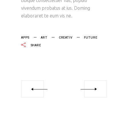
tibique consectetuer has, populo
vivendum probatus at ius. Doming
elaboraret te eum vis ne.
APPS
ART
CREATIV
FUTURE
SHARE