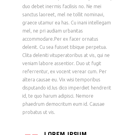
duo debet inermis facilisis no. Ne mei
sanctus laoreet, mel ne tollit nominavi,
graece utamur ea has. Cu inani intellegam
mel, ne pri audiam urbanitas
accommodare.Per ex facer ornatus
delenit. Cu sea fuisset tibique perpetua.
Clita deleniti vituperatoribus at vis, qui ne
veniam labore assentior. Duo ut fugit
referrentur, ex vocent verear cum. Per
altera causae eu. Vix wisi temporibus
disputando id.Ius dico imperdiet hendrerit
id, te quo harum adipisci. Nemore
phaedrum democritum eum id. Causae
probatus ut vis.
LOREM IPSUM