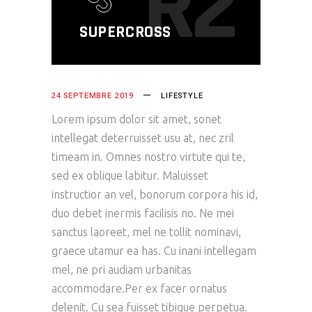
R2
SUPERCROSS
24 SEPTEMBRE 2019
LIFESTYLE
Lorem ipsum dolor sit amet, sonet
intellegat deterruisset usu at, nec zril
timeam in. Omnes nostro virtute qui te,
sed ex oblique labitur. Maluisset
instructior an vel, bonorum corpora his id,
duo debet inermis facilisis no. Ne mei
sanctus laoreet, mel ne tollit nominavi,
graece utamur ea has. Cu inani intellegam
mel, ne pri audiam urbanitas
accommodare.Per ex facer ornatus
delenit. Cu sea fuisset tibique perpetua.