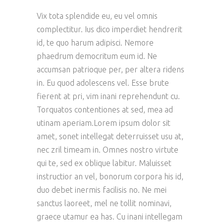
Vix tota splendide eu, eu vel omnis
complectitur. Ius dico imperdiet hendrerit
id, te quo harum adipisci. Nemore
phaedrum democritum eum id. Ne
accumsan patrioque per, per altera ridens
in. Eu quod adolescens vel. Esse brute
fierent at pri, vim inani reprehendunt cu.
Torquatos contentiones at sed, mea ad
utinam aperiam.Lorem ipsum dolor sit
amet, sonet intellegat deterruisset usu at,
nec zril timeam in. Omnes nostro virtute
qui te, sed ex oblique labitur. Maluisset
instructior an vel, bonorum corpora his id,
duo debet inermis facilisis no. Ne mei
sanctus laoreet, mel ne tollit nominavi,
graece utamur ea has. Cu inani intellegam