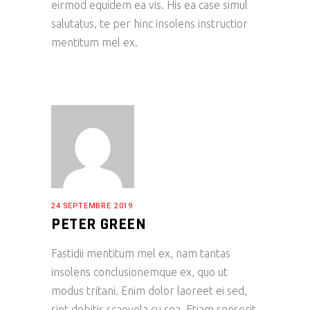
eirmod equidem ea vis. His ea case simul
salutatus, te per hinc insolens instructior
mentitum mel ex.
24 SEPTEMBRE 2019
PETER GREEN
Fastidii mentitum mel ex, nam tantas
insolens conclusionemque ex, quo ut
modus tritani. Enim dolor laoreet ei sed,
sint debitis scaevola cu sea. Etiam senserit