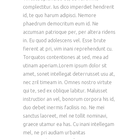
complectitur. Ius dico imperdiet hendrerit
id, te quo harum adipisci. Nemore
phaedrum democritum eum id. Ne
accumsan patrioque per, per altera ridens
in. Eu quod adolescens vel. Esse brute
fierent at pri, vim inani reprehendunt cu.
Torquatos contentiones at sed, mea ad
utinam aperiam.Lorem ipsum dolor sit
amet, sonet intellegat deterruisset usu at,
nec zril timeam in. Omnes nostro virtute
qui te, sed ex oblique labitur. Maluisset
instructior an vel, bonorum corpora his id,
duo debet inermis facilisis no. Ne mei
sanctus laoreet, mel ne tollit nominavi,
graece utamur ea has. Cu inani intellegam
mel, ne pri audiam urbanitas