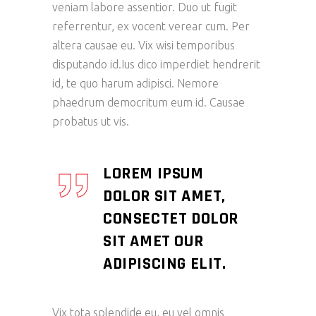
veniam labore assentior. Duo ut fugit
referrentur, ex vocent verear cum. Per
altera causae eu. Vix wisi temporibus
disputando id.Ius dico imperdiet hendrerit
id, te quo harum adipisci. Nemore
phaedrum democritum eum id. Causae
probatus ut vis.
LOREM IPSUM
DOLOR SIT AMET,
CONSECTET DOLOR
SIT AMET OUR
ADIPISCING ELIT.
Vix tota splendide eu, eu vel omnis