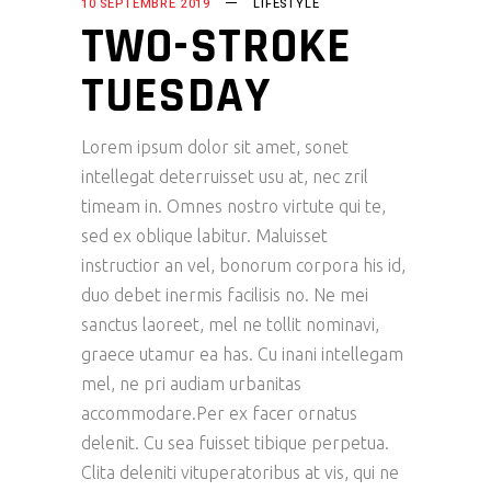
10 SEPTEMBRE 2019
LIFESTYLE
TWO-STROKE
TUESDAY
Lorem ipsum dolor sit amet, sonet
intellegat deterruisset usu at, nec zril
timeam in. Omnes nostro virtute qui te,
sed ex oblique labitur. Maluisset
instructior an vel, bonorum corpora his id,
duo debet inermis facilisis no. Ne mei
sanctus laoreet, mel ne tollit nominavi,
graece utamur ea has. Cu inani intellegam
mel, ne pri audiam urbanitas
accommodare.Per ex facer ornatus
delenit. Cu sea fuisset tibique perpetua.
Clita deleniti vituperatoribus at vis, qui ne