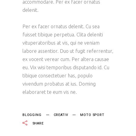
accommodare. Per ex facer ornatus
delenit.
Per ex facer ornatus delenit. Cu sea
fuisset tibique perpetua. Clita deleniti
vituperatoribus at vis, qui ne veniam
labore assentior. Duo ut fugit referrentur,
ex vocent verear cum. Per altera causae
eu. Vix wisi temporibus disputando id. Cu
tibique consectetuer has, populo
vivendum probatus at ius. Doming
elaboraret te eum vis ne.
BLOGGING
CREATIV
MOTO SPORT
SHARE