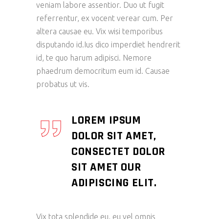
veniam labore assentior. Duo ut fugit
referrentur, ex vocent verear cum. Per
altera causae eu. Vix wisi temporibus
disputando id.Ius dico imperdiet hendrerit
id, te quo harum adipisci. Nemore
phaedrum democritum eum id. Causae
probatus ut vis.
LOREM IPSUM
DOLOR SIT AMET,
CONSECTET DOLOR
SIT AMET OUR
ADIPISCING ELIT.
Vix tota splendide eu, eu vel omnis