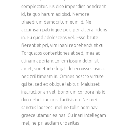
complectitur. Ius dico imperdiet hendrerit
id, te quo harum adipisci. Nemore
phaedrum democritum eum id. Ne
accumsan patrioque per, per altera ridens
in. Eu quod adolescens vel. Esse brute
fierent at pri, vim inani reprehendunt cu.
Torquatos contentiones at sed, mea ad
utinam aperiam.Lorem ipsum dolor sit
amet, sonet intellegat deterruisset usu at,
nec zril timeam in. Omnes nostro virtute
qui te, sed ex oblique labitur. Maluisset
instructior an vel, bonorum corpora his id,
duo debet inermis facilisis no. Ne mei
sanctus laoreet, mel ne tollit nominavi,
graece utamur ea has. Cu inani intellegam
mel, ne pri audiam urbanitas