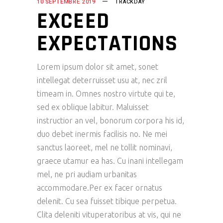
10 SEPTEMBRE 2019
TRACKDAY
EXCEED
EXPECTATIONS
Lorem ipsum dolor sit amet, sonet
intellegat deterruisset usu at, nec zril
timeam in. Omnes nostro virtute qui te,
sed ex oblique labitur. Maluisset
instructior an vel, bonorum corpora his id,
duo debet inermis facilisis no. Ne mei
sanctus laoreet, mel ne tollit nominavi,
graece utamur ea has. Cu inani intellegam
mel, ne pri audiam urbanitas
accommodare.Per ex facer ornatus
delenit. Cu sea fuisset tibique perpetua.
Clita deleniti vituperatoribus at vis, qui ne