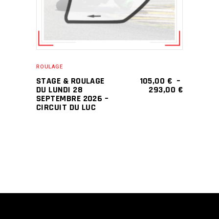
plusieurs
variations.
Les
options
peuvent
ROULAGE
être
STAGE & ROULAGE
105,00
€
–
choisies
PLAGE
DU LUNDI 28
293,00
€
DE
SEPTEMBRE 2026 –
sur
PRIX :
CIRCUIT DU LUC
la
105,00 €
À
page
293,00 €
du
produit