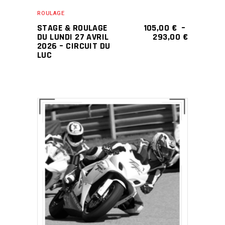
peuvent
ROULAGE
être
STAGE & ROULAGE
105,00
€
–
choisies
PLAGE
DU LUNDI 27 AVRIL
293,00
€
DE
2026 – CIRCUIT DU
sur
PRIX :
LUC
la
105,00 €
À
page
293,00 €
du
produit
LIRE LA SUITE