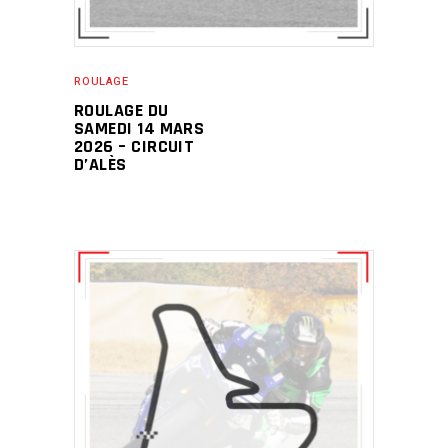
ROULAGE
ROULAGE DU
SAMEDI 14 MARS
2026 – CIRCUIT
D’ALÈS
Ce
CHOIX DES OPTIONS
produit
a